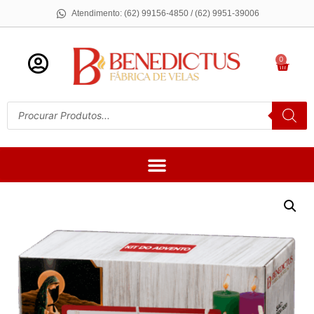
Atendimento: (62) 99156-4850 / (62) 9951-39006
0