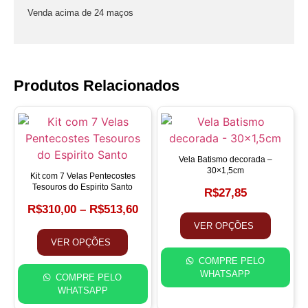
Venda acima de 24 maços
Produtos Relacionados
Vela Batismo decorada –
30×1,5cm
Kit com 7 Velas Pentecostes
Tesouros do Espirito Santo
R$
27,85
R$
310,00
–
R$
513,60
VER OPÇÕES
VER OPÇÕES
COMPRE PELO
WHATSAPP
COMPRE PELO
WHATSAPP