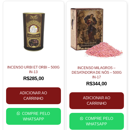
INCENSO URBI ET ORBI – 500G
INCENSO MILAGROS –
IN-13
DESATADORA DE NÓS – 500G
IN-17
R$
285,00
R$
344,00
ADICIONAR AO
ADICIONAR AO
CARRINHO
CARRINHO
COMPRE PELO
COMPRE PELO
WHATSAPP
WHATSAPP