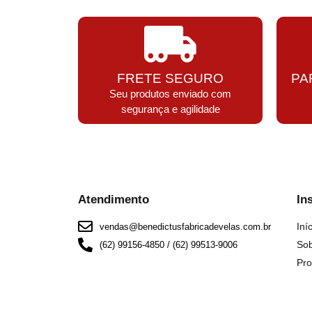
FRETE SEGURO
PA
Seu produtos enviado com
segurança e agilidade
Atendimento
In
Iní
vendas@benedictusfabricadevelas.com.br
So
(62) 99156-4850 / (62) 99513-9006
Pro