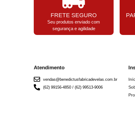
FRETE SEGURO
PA
Seu produtos enviado com
segurança e agilidade
Atendimento
In
Iní
vendas@benedictusfabricadevelas.com.br
So
(62) 99156-4850 / (62) 99513-9006
Pro