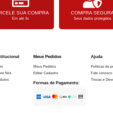
RCELE SUA COMPRA
COMPRA SEGUR
Em até 3x
Seus dados protegidos
stitucional
Meus Pedidos
Ajuda
cio
Meus Pedidos
Políticas de p
bre Nós
Editar Cadastro
Fale conosco
dutos
Trocas e Dev
Formas de Pagamento: